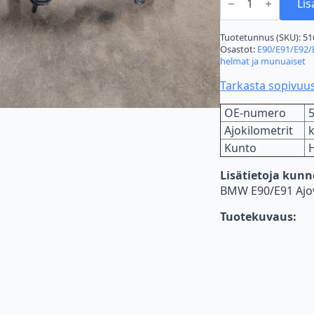
E90/E91
Lis
Ajovalon
kannake
pre
Tuotetunnus (SKU):
51
lci,
Osastot:
E90/E91/E92/
Vasen
helmat ja munuaiset
määrä
Tarkasta sopivuu
OE-numero
Ajokilometrit
Kunto
Lisätietoja kun
BMW E90/E91 Ajova
Tuotekuvaus: