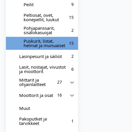
Peilit
9
Peltiosat, ovet,
15
konepellit, luukut
Pohjapanssarit,
2
sisälokasuojat
Puskurit, listat,
15
helmat ja munuaiset
Lasinpesurit ja säiliöt
2
Lasit, nostajat, vivustot
6
ja moottorit
Mittarit ja
27
ohjainlaitteet
Moottorit ja osat
16
Muut
Pakoputket ja
1
tarvikkeet