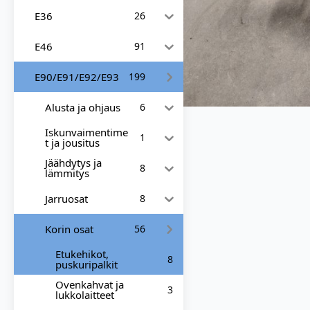
E36
26
E46
91
E90/E91/E92/E93
199
Alusta ja ohjaus
6
Iskunvaimentime
1
t ja jousitus
Jäähdytys ja
8
lämmitys
Jarruosat
8
Korin osat
56
Etukehikot,
8
puskuripalkit
Ovenkahvat ja
3
lukkolaitteet