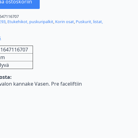
ää ostoskoriin
647116707
E93
,
Etukehikot, puskuripalkit
,
Korin osat
,
Puskurit, listat,
s
51647116707
km
Hyvä
nosta:
lon kannake Vasen. Pre faceliftiin