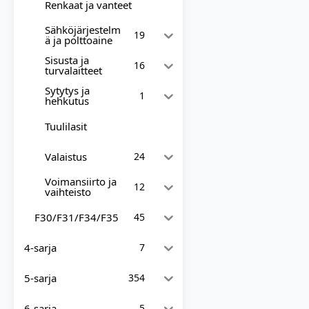
Renkaat ja vanteet
Sähköjärjestelm
19
ä ja polttoaine
Sisusta ja
16
turvalaitteet
Sytytys ja
1
hehkutus
Tuulilasit
Valaistus
24
Voimansiirto ja
12
vaihteisto
F30/F31/F34/F35
45
4-sarja
7
5-sarja
354
6-sarja
5