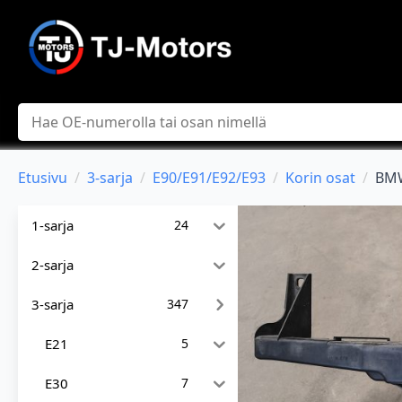
Hae
Etusivu
3-sarja
E90/E91/E92/E93
Korin osat
BMW
1-sarja
24
2-sarja
3-sarja
347
E21
5
E30
7