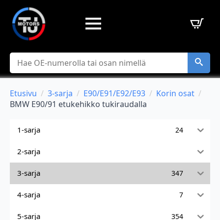
Hae
Etusivu
3-sarja
E90/E91/E92/E93
Korin osat
BMW E90/91 etukehikko tukiraudalla
1-sarja
24
2-sarja
3-sarja
347
4-sarja
7
5-sarja
354