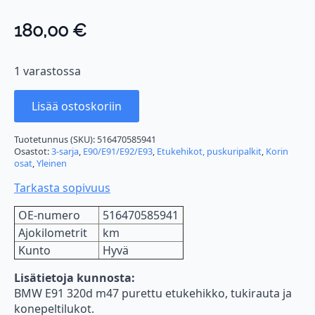
180,00
€
1 varastossa
Lisää ostoskoriin
Tuotetunnus (SKU):
516470585941
Osastot:
3-sarja
,
E90/E91/E92/E93
,
Etukehikot, puskuripalkit
,
Korin
osat
,
Yleinen
Tarkasta sopivuus
OE-numero
516470585941
Ajokilometrit
km
Kunto
Hyvä
Lisätietoja kunnosta:
BMW E91 320d m47 purettu etukehikko, tukirauta ja
konepeltilukot.