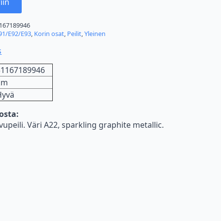
iin
167189946
91/E92/E93
,
Korin osat
,
Peilit
,
Yleinen
s
51167189946
km
Hyvä
nosta:
peili. Väri A22, sparkling graphite metallic.