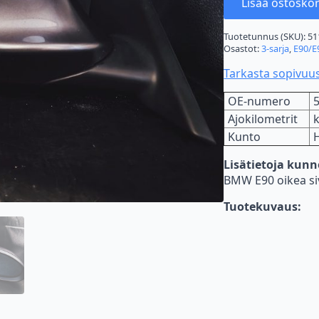
Lisää ostoskor
Tuotetunnus (SKU):
51
Osastot:
3-sarja
,
E90/E
Tarkasta sopivuu
OE-numero
Ajokilometrit
Kunto
Lisätietoja kun
BMW E90 oikea sivu
Tuotekuvaus: