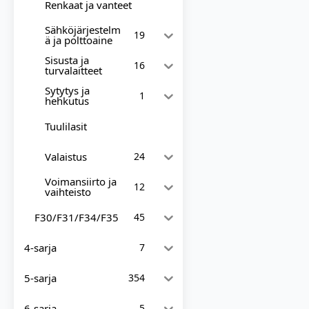
Renkaat ja vanteet
Sähköjärjestelm
19
ä ja polttoaine
Sisusta ja
16
turvalaitteet
Sytytys ja
1
hehkutus
Tuulilasit
Valaistus
24
Voimansiirto ja
12
vaihteisto
F30/F31/F34/F35
45
4-sarja
7
5-sarja
354
6-sarja
5