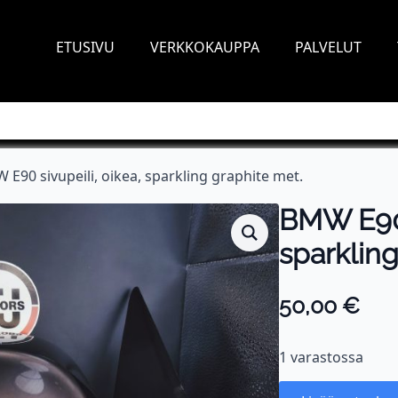
ETUSIVU
VERKKOKAUPPA
PALVELUT
 E90 sivupeili, oikea, sparkling graphite met.
BMW E90 
sparkling
50,00
€
1 varastossa