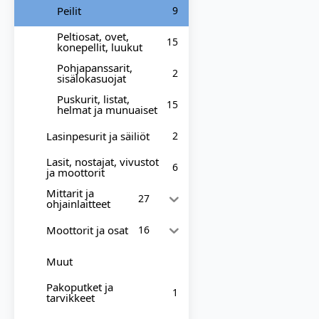
Peilit
9
Peltiosat, ovet,
15
konepellit, luukut
Pohjapanssarit,
2
sisälokasuojat
Puskurit, listat,
15
helmat ja munuaiset
Lasinpesurit ja säiliöt
2
Lasit, nostajat, vivustot
6
ja moottorit
Mittarit ja
27
ohjainlaitteet
Moottorit ja osat
16
Muut
Pakoputket ja
1
tarvikkeet