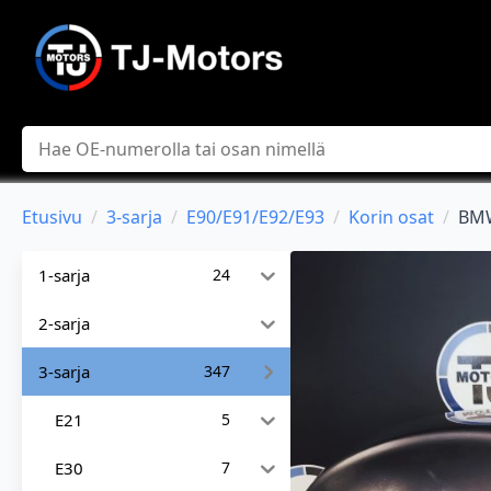
Hae
Etusivu
3-sarja
E90/E91/E92/E93
Korin osat
BMW
1-sarja
24
2-sarja
3-sarja
347
E21
5
E30
7