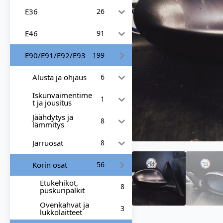
E36
26
E46
91
E90/E91/E92/E93
199
Alusta ja ohjaus
6
Iskunvaimentime
1
t ja jousitus
Jäähdytys ja
8
lämmitys
Jarruosat
8
Korin osat
56
Etukehikot,
8
puskuripalkit
Ovenkahvat ja
3
lukkolaitteet