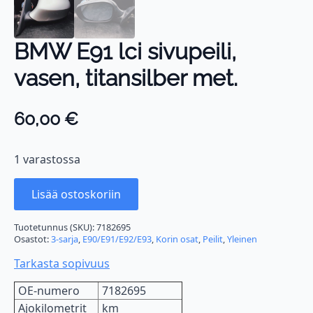
BMW E91 lci sivupeili,
vasen, titansilber met.
60,00
€
1 varastossa
Lisää ostoskoriin
Tuotetunnus (SKU):
7182695
Osastot:
3-sarja
,
E90/E91/E92/E93
,
Korin osat
,
Peilit
,
Yleinen
Tarkasta sopivuus
OE-numero
7182695
Ajokilometrit
km