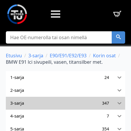
Hae
Etusivu
3-sarja
E90/E91/E92/E93
Korin osat
BMW E91 lci sivupeili, vasen, titansilber met.
1-sarja
24
2-sarja
3-sarja
347
4-sarja
7
5-sarja
354