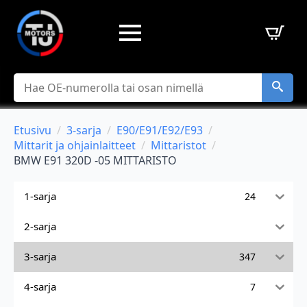
Hae
Etusivu
3-sarja
E90/E91/E92/E93
Mittarit ja ohjainlaitteet
Mittaristot
BMW E91 320D -05 MITTARISTO
1-sarja
24
2-sarja
3-sarja
347
4-sarja
7