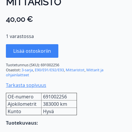
MITTARISTO
40,00
€
1 varastossa
Lisää ostoskoriin
Tuotetunnus (SKU):
691002256
Osastot:
3-sarja
,
E90/E91/E92/E93
,
Mittaristot
,
Mittarit ja
ohjainlaitteet
Tarkasta sopivuus
OE-numero
691002256
Ajokilometrit
383000 km
Kunto
Hyvä
Tuotekuvaus: