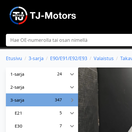
Hae
Etusivu
3-sarja
E90/E91/E92/E93
Valaistus
Takav
1-sarja
24
2-sarja
3-sarja
347
E21
5
E30
7