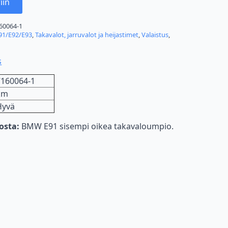
iin
60064-1
91/E92/E93
,
Takavalot, jarruvalot ja heijastimet
,
Valaistus
,
s
7160064-1
km
Hyvä
nosta:
BMW E91 sisempi oikea takavaloumpio.