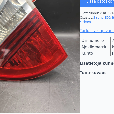
Lisää ostoskor
Tuotetunnus (SKU):
71
Osastot:
3-sarja
,
E90/E
Yleinen
Tarkasta sopivuu
OE-numero
Ajokilometrit
Kunto
Lisätietoja kun
Tuotekuvaus: