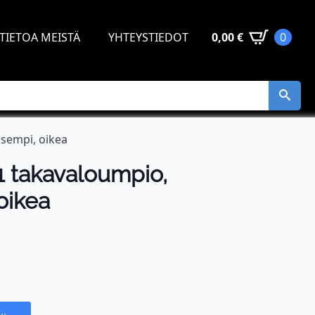
TIETOA MEISTÄ
YHTEYSTIEDOT
0,00
€
0
sempi, oikea
 takavaloumpio,
oikea