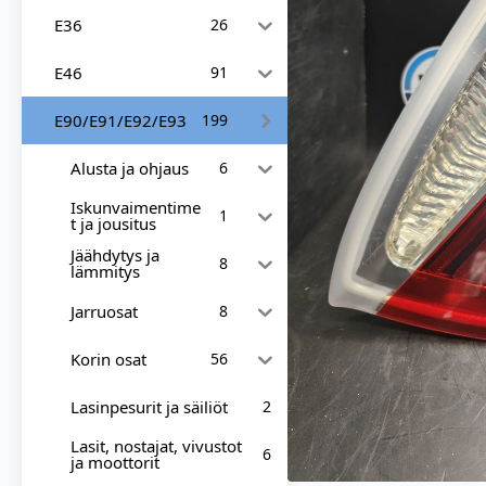
E36
26
E46
91
E90/E91/E92/E93
199
Alusta ja ohjaus
6
Iskunvaimentime
1
t ja jousitus
Jäähdytys ja
8
lämmitys
Jarruosat
8
Korin osat
56
Lasinpesurit ja säiliöt
2
Lasit, nostajat, vivustot
6
ja moottorit