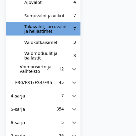
Ajovalot
4
Sumuvalot ja vilkut
7
Takavalot, jarruvalot
7
ja heijastimet
Valokatkaisimet
3
Valomoduulit ja
3
ballastit
Voimansiirto ja
12
vaihteisto
F30/F31/F34/F35
45
4-sarja
7
5-sarja
354
6-sarja
5
7-sarja
26