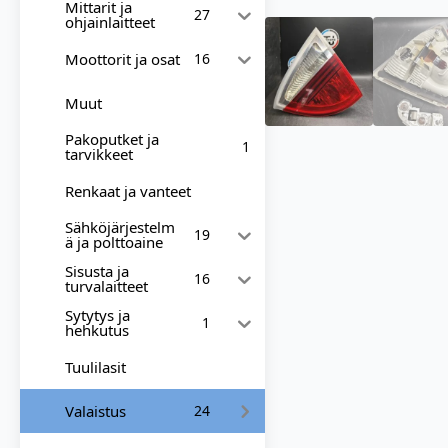
Mittarit ja
27
ohjainlaitteet
Moottorit ja osat
16
Muut
Pakoputket ja
1
tarvikkeet
Renkaat ja vanteet
Sähköjärjestelm
19
ä ja polttoaine
Sisusta ja
16
turvalaitteet
Sytytys ja
1
hehkutus
Tuulilasit
Valaistus
24