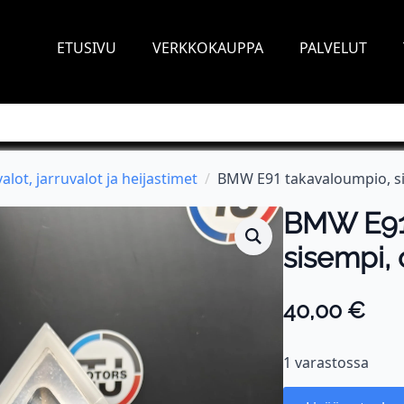
ETUSIVU
VERKKOKAUPPA
PALVELUT
alot, jarruvalot ja heijastimet
BMW E91 takavaloumpio, si
BMW E91
sisempi, 
40,00
€
1 varastossa