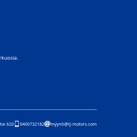
kuosia.
tie 620
0400732182
myynti@tj-motors.com