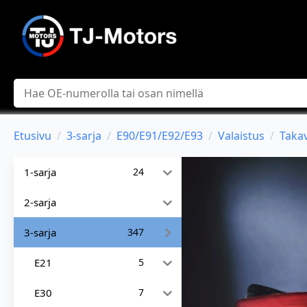
Hae
Etusivu
3-sarja
E90/E91/E92/E93
Valaistus
Takav
1-sarja
24
2-sarja
3-sarja
347
E21
5
E30
7