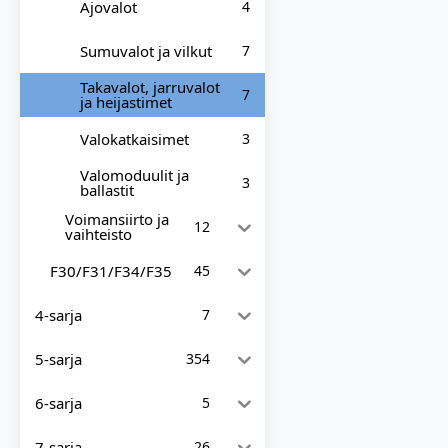
Ajovalot
4
Sumuvalot ja vilkut
7
Takavalot, jarruvalot
7
ja heijastimet
Valokatkaisimet
3
Valomoduulit ja
3
ballastit
Voimansiirto ja
12
vaihteisto
F30/F31/F34/F35
45
4-sarja
7
5-sarja
354
6-sarja
5
7-sarja
26