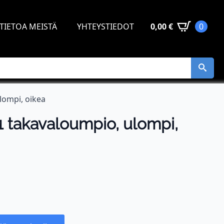
TIETOA MEISTÄ
YHTEYSTIEDOT
0,00
€
0
ompi, oikea
takavaloumpio, ulompi,