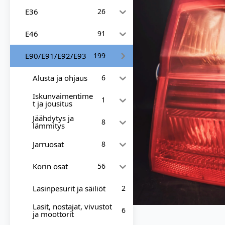
E36
26
E46
91
E90/E91/E92/E93
199
Alusta ja ohjaus
6
Iskunvaimentime
1
t ja jousitus
Jäähdytys ja
8
lämmitys
Jarruosat
8
Korin osat
56
Lasinpesurit ja säiliöt
2
Lasit, nostajat, vivustot
6
ja moottorit