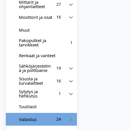
Mittarit ja
27
ohjainlaitteet
Moottorit ja osat
16
Muut
Pakoputket ja
1
tarvikkeet
Renkaat ja vanteet
Sähköjärjestelm
19
ä ja polttoaine
Sisusta ja
16
turvalaitteet
Sytytys ja
1
hehkutus
Tuulilasit
Valaistus
24