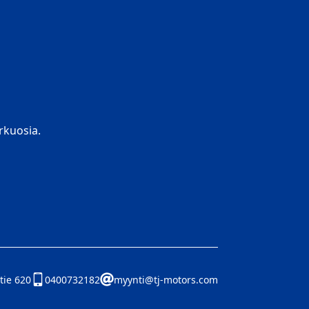
kuosia.
tie 620
0400732182
myynti@tj-motors.com