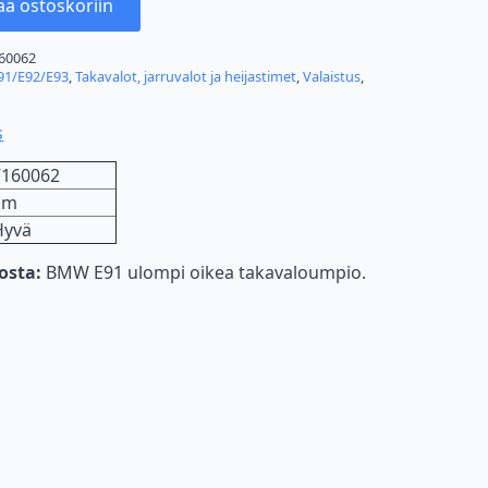
ää ostoskoriin
60062
91/E92/E93
,
Takavalot, jarruvalot ja heijastimet
,
Valaistus
,
s
7160062
km
Hyvä
nosta:
BMW E91 ulompi oikea takavaloumpio.