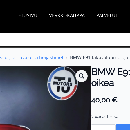
ETUSIVU
VERKKOKAUPPA
PALVELUT
alot, jarruvalot ja heijastimet
BMW E91 takavaloumpio, ul
BMW E91 
oikea
40,00
€
2 varastossa
BMW