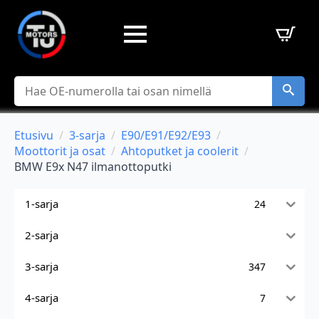
Hae
Etusivu
3-sarja
E90/E91/E92/E93
Moottorit ja osat
Ahtoputket ja coolerit
BMW E9x N47 ilmanottoputki
1-sarja
24
2-sarja
3-sarja
347
4-sarja
7