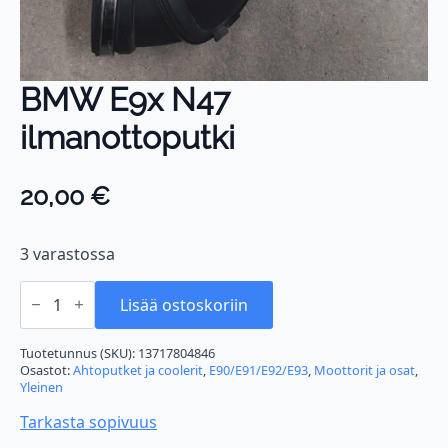
BMW E9x N47
ilmanottoputki
20,00
€
3 varastossa
BMW
E9x
Lisää ostoskoriin
N47
ilmanottoputki
määrä
Tuotetunnus (SKU):
13717804846
Osastot:
Ahtoputket ja coolerit
,
E90/E91/E92/E93
,
Moottorit ja osat
,
Yleinen
Tarkasta sopivuus