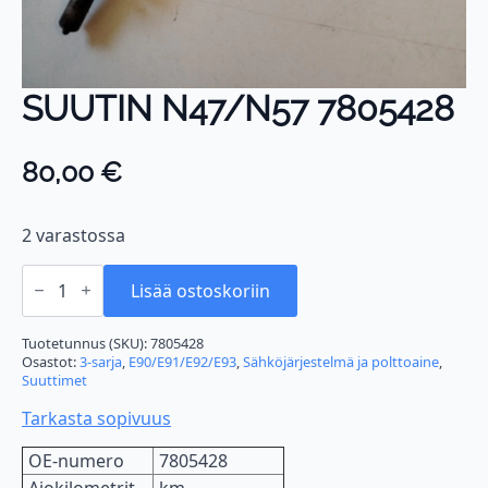
SUUTIN N47/N57 7805428
80,00
€
2 varastossa
SUUTIN
N47/N57
Lisää ostoskoriin
7805428
määrä
Tuotetunnus (SKU):
7805428
Osastot:
3-sarja
,
E90/E91/E92/E93
,
Sähköjärjestelmä ja polttoaine
,
Suuttimet
Tarkasta sopivuus
OE-numero
7805428
Ajokilometrit
km