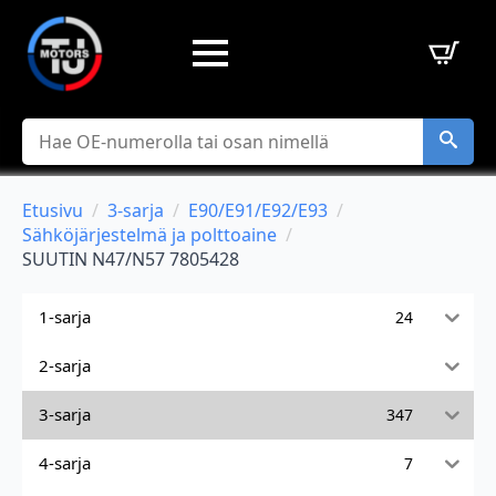
Hae
Etusivu
3-sarja
E90/E91/E92/E93
Sähköjärjestelmä ja polttoaine
SUUTIN N47/N57 7805428
1-sarja
24
2-sarja
3-sarja
347
4-sarja
7